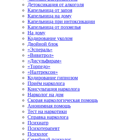
Детоксикация от алкоголя
Капельница от запоя
Капельница на дому
Капельница при интоксикации
Капельница от похмелья
На дому
Кодирование уколом
Двойной блок
«Эспераль»
«Вивитрол»
«Дисульфирам»
«Торпедо»
«Налтрексон»
Кодирование гипнозом
Приём нарколога
Консультация нарколога
Нарколог на дом
Скорая наркологическая помощь
Анонимная помощь
Тест на наркотики
Справка нарколога
Психиатр
Психотерапевт
Психолог
Семейный психолог