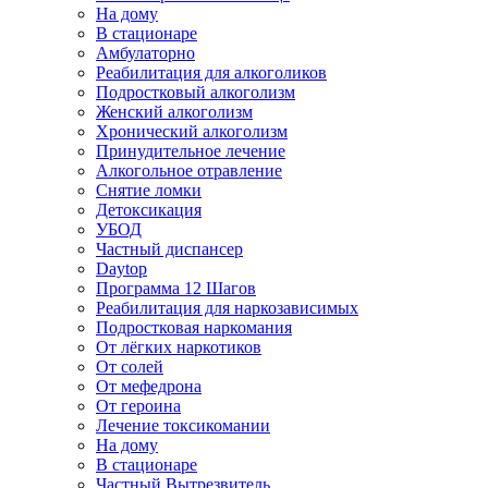
На дому
В стационаре
Амбулаторно
Реабилитация для алкоголиков
Подростковый алкоголизм
Женский алкоголизм
Хронический алкоголизм
Принудительное лечение
Алкогольное отравление
Снятие ломки
Детоксикация
УБОД
Частный диспансер
Daytop
Программа 12 Шагов
Реабилитация для наркозависимых
Подростковая наркомания
От лёгких наркотиков
От солей
От мефедрона
От героина
Лечение токсикомании
На дому
В стационаре
Частный Вытрезвитель