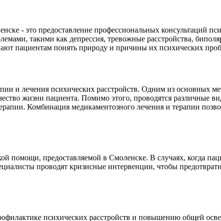
енске - это предоставление профессиональных консультаций п
мами, такими как депрессия, тревожные расстройства, биполяр
ают пациентам понять природу и причины их психических проб
ии и лечения психических расстройств. Одним из основных мет
чество жизни пациента. Помимо этого, проводятся различные в
ерапии. Комбинация медикаментозного лечения и терапии позво
ой помощи, предоставляемой в Смоленске. В случаях, когда па
циалисты проводят кризисные интервенции, чтобы предотврати
рофилактике психических расстройств и повышению общей осве