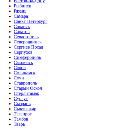
Ростов-на-Дону
Рыбинск
Рязань
Самара
Санкт-Петербург
Саранск
Саратов
Севастополь
Северодвинск
Сергиев Посад
Серпухов
Симферополь
Смоленск
Сокол
Соликамск
Сочи
Ставрополь
Старый Оскол
Стерлитамак
Сургут
Сызрань
Сыктывкар
Таганрог
Тамбов
Тверь