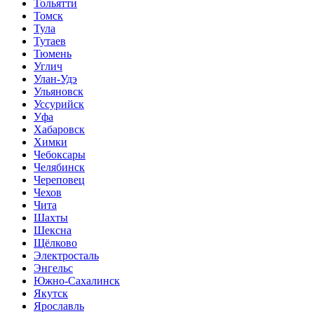
Тольятти
Томск
Тула
Тутаев
Тюмень
Углич
Улан-Удэ
Ульяновск
Уссурийск
Уфа
Хабаровск
Химки
Чебоксары
Челябинск
Череповец
Чехов
Чита
Шахты
Шексна
Щёлково
Электросталь
Энгельс
Южно-Сахалинск
Якутск
Ярославль