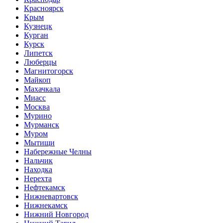
Красноярск
Крым
Кузнецк
Курган
Курск
Липетск
Люберцы
Магнитогорск
Майкоп
Махачкала
Миасс
Москва
Мурино
Мурманск
Муром
Мытищи
Набережные Челны
Нальчик
Находка
Нерехта
Нефтекамск
Нижневартовск
Нижнекамск
Нижний Новгород