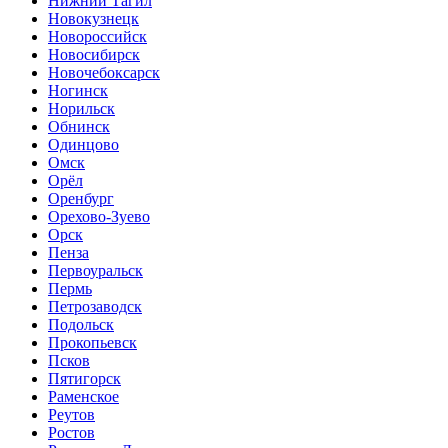
Нижний Тагил
Новокузнецк
Новороссийск
Новосибирск
Новочебоксарск
Ногинск
Норильск
Обнинск
Одинцово
Омск
Орёл
Оренбург
Орехово-Зуево
Орск
Пенза
Первоуральск
Пермь
Петрозаводск
Подольск
Прокопьевск
Псков
Пятигорск
Раменское
Реутов
Ростов