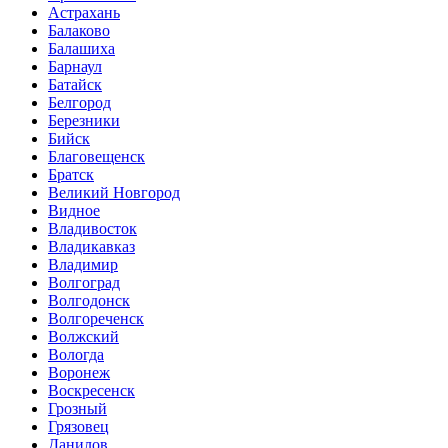
Астрахань
Балаково
Балашиха
Барнаул
Батайск
Белгород
Березники
Бийск
Благовещенск
Братск
Великий Новгород
Видное
Владивосток
Владикавказ
Владимир
Волгоград
Волгодонск
Волгореченск
Волжский
Вологда
Воронеж
Воскресенск
Грозный
Грязовец
Данилов