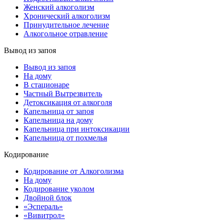
Женский алкоголизм
Хронический алкоголизм
Принудительное лечение
Алкогольное отравление
Вывод из запоя
Вывод из запоя
На дому
В стационаре
Частный Вытрезвитель
Детоксикация от алкоголя
Капельница от запоя
Капельница на дому
Капельница при интоксикации
Капельница от похмелья
Кодирование
Кодирование от Алкоголизма
На дому
Кодирование уколом
Двойной блок
«Эспераль»
«Вивитрол»