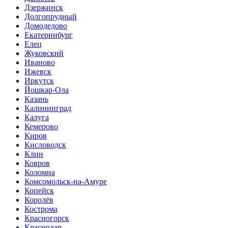
Дзержинск
Долгопрудный
Домодедово
Екатеринбург
Елец
Жуковский
Иваново
Ижевск
Иркутск
Йошкар-Ола
Казань
Калининград
Калуга
Кемерово
Киров
Кисловодск
Клин
Ковров
Коломна
Комсомольск-на-Амуре
Копейск
Королёв
Кострома
Красногорск
Краснодар