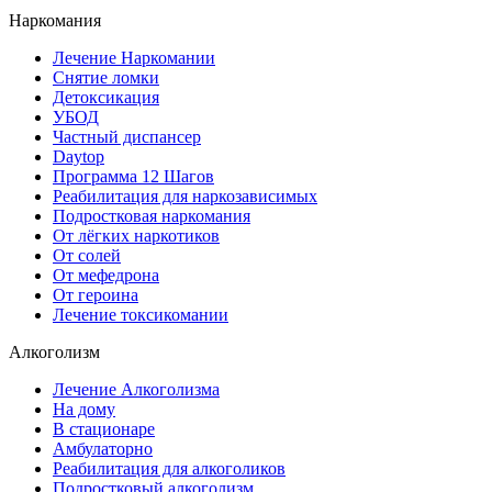
Наркомания
Лечение Наркомании
Снятие ломки
Детоксикация
УБОД
Частный диспансер
Daytop
Программа 12 Шагов
Реабилитация для наркозависимых
Подростковая наркомания
От лёгких наркотиков
От солей
От мефедрона
От героина
Лечение токсикомании
Алкоголизм
Лечение Алкоголизма
На дому
В стационаре
Амбулаторно
Реабилитация для алкоголиков
Подростковый алкоголизм