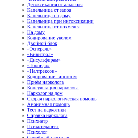
Детоксикация от алкоголя
Капельница от запоя
Капельница на дому
Капельница при интоксикации
Капельница от похмелья
На дому
Кодирование уколом
Двойной блок
«Эспераль»
«Вивитрол»
«Дисульфирам»
«Торпедо»
«Налтрексон»
Кодирование гипнозом
Приём нарколога
Консультация нарколога
Нарколог на дом
Скорая наркологическая помощь
Анонимная помощь
Тест на наркотики
Справка нарколога
Психиатр
Психотерапевт
Психолог
Семейный психолог