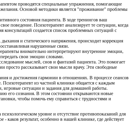
ерапевтом проводятся специальные упражнения, помогающие
 и желания. Основой методики является "проживание" проблемы
итивного состояния пациента. В ходе тренингов ваш
свое поведение. Психотерапевт анализирует те ситуации, когда
мя консультаций создается список проблемных ситуаций с
 дыхания и статического напряжения, происходит коррекция
осстанавливая нарушенные связи.
хотерапевты внимательно интерпретируют внутренние эмоции,
 передать свои эмоции словами.
сследование мыслей, снов и фантазий пациента. Это помогает
и просто рассказывает свои мысли врачу. Эти свободные
ания и достижения гармонии в отношениях. В процессе сеансов
. Психотерапевт из частной клиники общается с каждым
и, игровые ситуации и задания для домашней работы.
ению его сознания. В этом состоянии открываются новые
тановки, чтобы помочь ему справиться с трудностями и
 психологическом уровне и отсутствие противопоказаний для
 - каков результат, особенно в нашей клинике, где действует