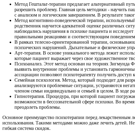
Метод Гештальт-терапии предлагает альтернативный пу
разрешить проблему. Главная цель методики - научить п
с анализом и логическим завершением. В результате так
Метод когнитивно-поведенческой терапии, используемый
родственник научится адекватной оценке различных ситуа
наблюдались нарушения в психике пациента и исследует 
правильными реакциями и соответствующим поведением
В рамках телесно-ориентированной терапии, основывающ
психических нарушений. Дыхательные и физические упра
Арт-терапия. В основе уникального метода лежит исполь
которые пациент выражает через свое художественное тв
Психоанализ. Этот метод основан на теориях Зигмунда Ф
выявить внутренние проблемы и установить гармоничные
ассоциации позволяют психотерапевту получить доступ 
Семейная психология. Метод, который подходит для раз
анализируются проблемные ситуации, устраняются негат
членом семьи индивидуально и семьей в целом. В ходе р
Гипнотерапия. Процедура, при которой пациент погружае
возможности в бессознательной сфере психики. Во время
преодолеть проблемы.
Основное преимущество психотерапии перед лекарственным леч
использования. Такими методами можно даже лечить детей. Не в
гибкая система скидок.