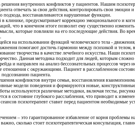
ть решения внутренних конфликтов у пациентов. Нашим психот
ациента отвечать за свои действия, контролировать свои эмоции
ого подхода, восстанавливаются нарушенные функции.
 в клинике, предусматривает коррекцию эмоционального и когн
ций, что в конечном итоге позволит ему существенно изменить 
мысли, которые повлияли на его последующие действия. Во вре
.
ейся на использовании функций человеческого тела - движения,
жнения помогают достичь гармонии между психикой и телом, в
зование творчества в качестве лечебного искусства. Наши пси
орчество. Данная методика подходит для людей, которым сложно
рейда и направлен на анализ бессознательных процессов через и
 отношения с окружающими. Пациент в расслабленном состояни
к подсознанию пациента.
решения конфликтов внутри семьи, восстановления взаимопоним
ивные модели поведения и формируются новые, конструктивные
аботы используются различные методики, включая тесты, рисунк
тся в состояние глубокого расслабления, что приводит к измен
 сеансов психотерапевт ставит перед пациентом необходимые ус
ением – это гарантированное избавление от корня проблемы на
ажно, сколько стоит психотерапевтическая консультация, главное