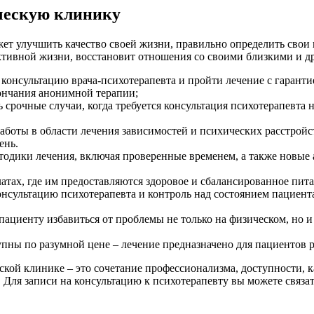
ческую клинику
ет улучшить качество своей жизни, правильно определить свои
ктивной жизни, восстановит отношения со своими близкими и д
 консультацию врача-психотерапевта и пройти лечение с гаран
ончания анонимной терапии;
 срочные случаи, когда требуется консультация психотерапевта н
аботы в области лечения зависимостей и психических расстройс
ень.
дики лечения, включая проверенные временем, а также новые 
атах, где им предоставляются здоровое и сбалансированное пит
нсультацию психотерапевта и контроль над состоянием пациента
ациенту избавиться от проблемы не только на физическом, но и
упны по разумной цене – лечение предназначено для пациентов 
ской клинике – это сочетание профессионализма, доступности, 
Для записи на консультацию к психотерапевту вы можете связат