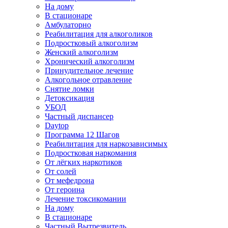
На дому
В стационаре
Амбулаторно
Реабилитация для алкоголиков
Подростковый алкоголизм
Женский алкоголизм
Хронический алкоголизм
Принудительное лечение
Алкогольное отравление
Снятие ломки
Детоксикация
УБОД
Частный диспансер
Daytop
Программа 12 Шагов
Реабилитация для наркозависимых
Подростковая наркомания
От лёгких наркотиков
От солей
От мефедрона
От героина
Лечение токсикомании
На дому
В стационаре
Частный Вытрезвитель