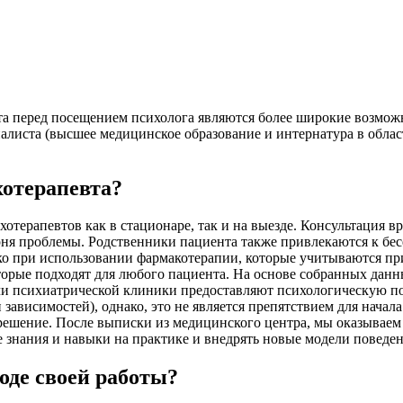
 перед посещением психолога являются более широкие возможно
алиста (высшее медицинское образование и интернатура в обла
хотерапевта?
терапевтов как в стационаре, так и на выезде. Консультация вра
орня проблемы. Родственники пациента также привлекаются к б
о при использовании фармакотерапии, которые учитываются при
торые подходят для любого пациента. На основе собранных дан
чи психиатрической клиники предоставляют психологическую п
 зависимостей), однако, это не является препятствием для нач
 решение. После выписки из медицинского центра, мы оказывае
е знания и навыки на практике и внедрять новые модели поведе
оде своей работы?