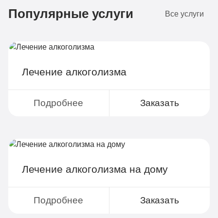
Популярные услуги
4-х местная комната
2
Все услуги
Диагностика
Групповая терапия
Детоксикация
Лечение алкоголизма
Круглосуточное наблюдение
Поддержка родственников
Подробнее
Заказать
4-х разовое питание
Больничный лист
Лечение алкоголизма на дому
Записаться
Подробнее
Заказать