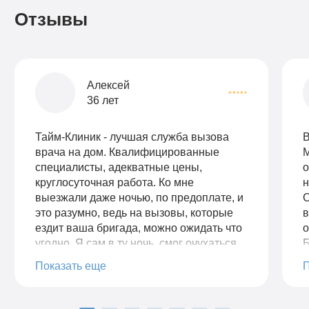
Отзывы
Алексей
36 лет
Тайм-Клиник - лучшая служба вызова
В
врача на дом. Квалифицированные
М
специалисты, адекватные цены,
о
круглосуточная работа. Ко мне
н
выезжали даже ночью, по предоплате, и
С
это разумно, ведь на вызовы, которые
в
ездит ваша бригада, можно ожидать что
о
угодно. Я сам в ту ночь, смог очухаться
Б
спустя 20 минут звонков в домофон.
р
Показать еще
Бригада не уезжала, а дозванивалась до
к
меня до пьяного.