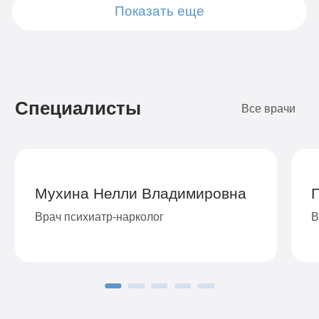
Показать еще
Подробнее
Подробнее
Подробнее
Подробнее
Подробнее
Подробнее
Подробнее
Подробнее
Заказать
Заказать
Заказать
Заказать
Заказать
Заказать
Заказать
Заказать
Специалисты
Все врачи
Мухина Нелли Владимировна
Врач психиатр-нарколог
В