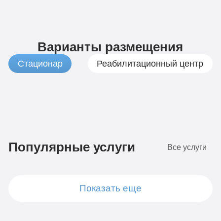
Варианты размещения
Стационар
Реабилитационный центр
1
Бюджетно
490
Популярные услуги
Все услуги
руб
4-х
местная
7
комната
Показать еще
Стандарт
490
Диагностика
руб