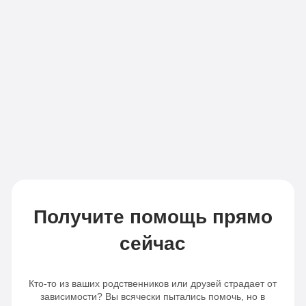
Все
«По-
опции
домашнему»
«Оптимальный»
Личный
Личный
врач
врач
Бесплатная
Бесплатная
транспортировка
транспортировка
Индивидуальное
Индивидуальное
питание
Получите помощь прямо
питание
Сбор
сейчас
Сбор
анализов
анализов
Отслеживание
Кто-то из ваших родственников или друзей страдает от
Отслеживание
динамики
зависимости? Вы всячески пытались помочь, но в