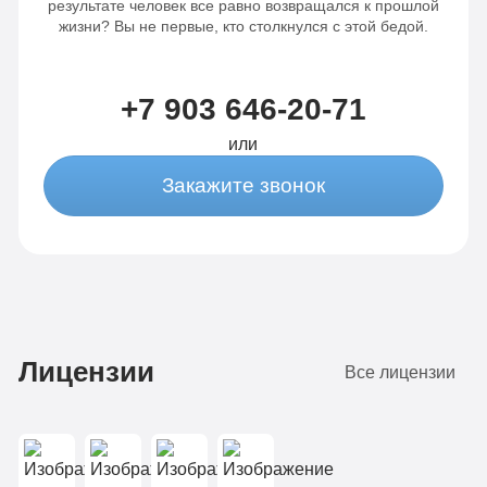
результате человек все равно возвращался к прошлой
динамики
от 3-х
жизни? Вы не первые, кто столкнулся с этой бедой.
от 3-х
капельниц
капельниц
в
+7 903 646-20-71
в день
день
или
Закажите звонок
Записаться
Записаться
Лицензии
Все лицензии