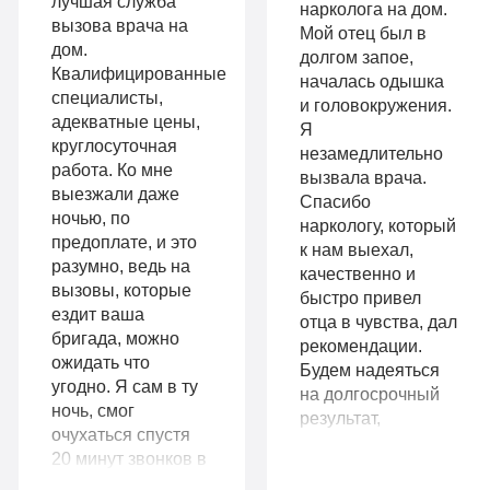
лучшая служба
нарколога на дом.
вызова врача на
Мой отец был в
2-х местная
терапия
дом.
долгом запое,
палата
Квалифицированные
Работа
началась одышка
специалисты,
Все
и головокружения.
с
адекватные цены,
Я
опции
круглосуточная
незамедлительно
психологом
работа. Ко мне
вызвала врача.
«Стандарт»
выезжали даже
Усиленная
Спасибо
ночью, по
Индивидуальная
наркологу, который
детоксикация
предоплате, и это
к нам выехал,
терапия
разумно, ведь на
качественно и
Гарантия
вызовы, которые
быстро привел
Усиленная
ездит ваша
длительной
отца в чувства, дал
бригада, можно
детоксикация
рекомендации.
ремиссии
ожидать что
Будем надеяться
Гарантия
угодно. Я сам в ту
на долгосрочный
Личный
ночь, смог
результат,
длительной
очухаться спустя
санузел
подумываем о
20 минут звонков в
ремиссии
прохождении
Больничный
домофон. Бригада