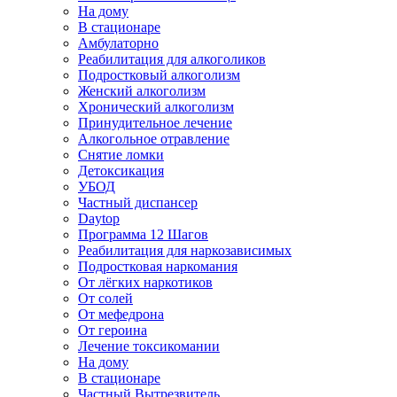
На дому
В стационаре
Амбулаторно
Реабилитация для алкоголиков
Подростковый алкоголизм
Женский алкоголизм
Хронический алкоголизм
Принудительное лечение
Алкогольное отравление
Снятие ломки
Детоксикация
УБОД
Частный диспансер
Daytop
Программа 12 Шагов
Реабилитация для наркозависимых
Подростковая наркомания
От лёгких наркотиков
От солей
От мефедрона
От героина
Лечение токсикомании
На дому
В стационаре
Частный Вытрезвитель