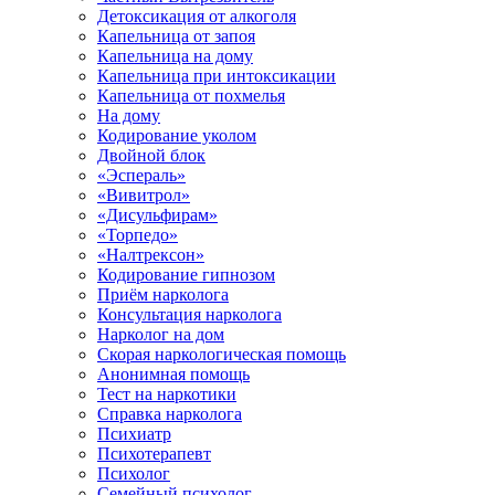
Детоксикация от алкоголя
Капельница от запоя
Капельница на дому
Капельница при интоксикации
Капельница от похмелья
На дому
Кодирование уколом
Двойной блок
«Эспераль»
«Вивитрол»
«Дисульфирам»
«Торпедо»
«Налтрексон»
Кодирование гипнозом
Приём нарколога
Консультация нарколога
Нарколог на дом
Скорая наркологическая помощь
Анонимная помощь
Тест на наркотики
Справка нарколога
Психиатр
Психотерапевт
Психолог
Семейный психолог